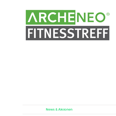
Jetzt aber schnell!
Mit Freunden trainieren macht noch mehr Spass
Juli 9th, 2017
|
News & Aktionen