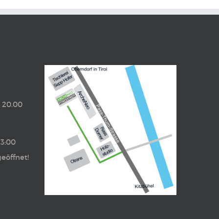
– 20.00
23:00
eöffnet!