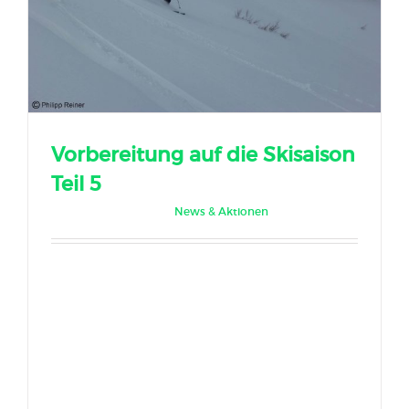
Vorbereitung auf die Skisaison
Teil 5
Dezember 13th, 2017
|
News & Aktionen
Österreich ist die Skination schlechthin, aber
jedes Jahr aufs Neue passieren unzählige
Unfälle wegen schlechter oder gar keiner
Vorbereitung. Vorbereitung ist alles!
Deswegen gibt es [...]