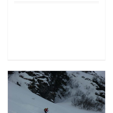
Österreich ist die Skination schlechthin, aber
jedes Jahr aufs Neue passieren unzählige
Unfälle wegen schlechter oder gar keiner
Vorbereitung. Vorbereitung ist alles!
Deswegen gibt es [...]