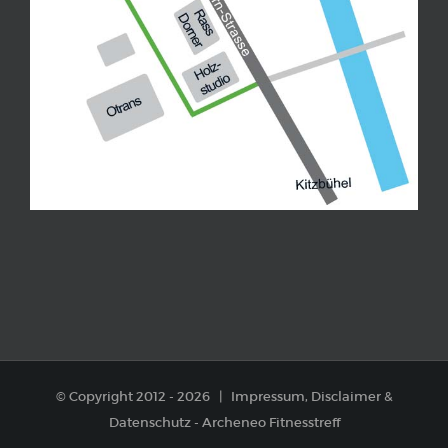
© Copyright 2012 -
2026 |
Impressum, Disclaimer
&
Datenschutz
-
Archeneo Fitnesstreff