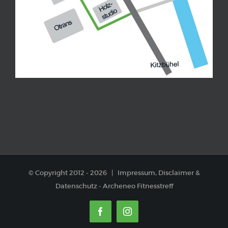
© Copyright 2012 -
2026 |
Impressum, Disclaimer
&
Datenschutz
-
Archeneo Fitnesstreff
Facebook
Instagram