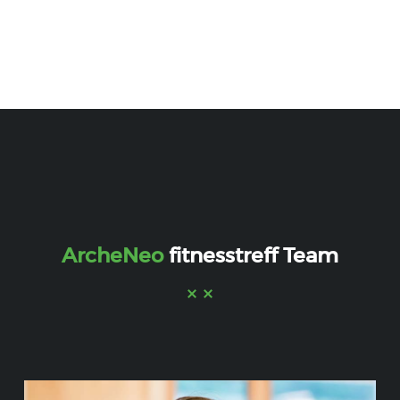
ArcheNeo
fitnesstreff Team