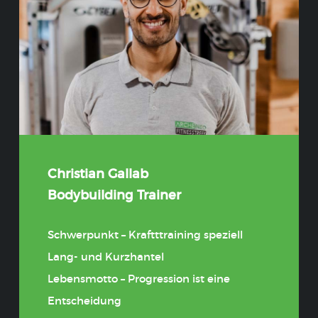
Christian Gallab
Bodybuilding Trainer
Schwerpunkt – Kraftttraining speziell
Lang- und Kurzhantel
Lebensmotto – Progression ist eine
Entscheidung