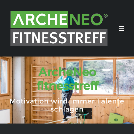
ArcheNeo
fitnesstreff
Motivation wird immer Talente
schlagen